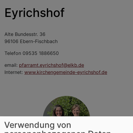
Eyrichshof
Alte Bundesstr. 36
96106 Ebern-Fischbach
Telefon 09535 1886650
email:
pfarramt.eyrichshof@elkb.de
Internet:
www.kirchengemeinde-eyrichshof.de
Verwendung von