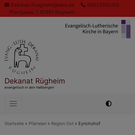
Direkt
Dekanat.Ruegheim@elkb.de
09523950155
zum
Pfarrgasse 7, 97461 Rügheim
Inhalt
Dekanat Rügheim
evangelisch in den Haßbergen
Hauptnavigation
Startseite
Pfarreien
Region Ost
Eyrichshof