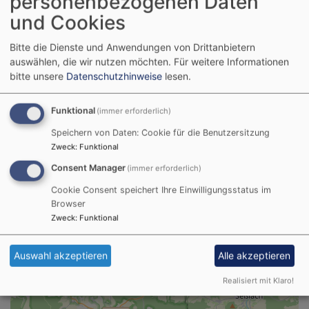
personenbezogenen Daten
und Cookies
Bildrechte
Holger Manke
Pfarrerin Lena Gleußner
Bitte die Dienste und Anwendungen von Drittanbietern
Lena.Gleussner@elkb.de
auswählen, die wir nutzen möchten.
Für weitere Informationen
bitte unsere
Datenschutzhinweise
lesen.
Pfarrerin Eszter Manke-Lakner
Eszter.Manke-Lakner@elkb.de
Funktional
(immer erforderlich)
Speichern von Daten: Cookie für die Benutzersitzung
Zweck
:
Funktional
Karte
Consent Manager
(immer erforderlich)
Cookie Consent speichert Ihre Einwilligungsstatus im
+
Browser
Zweck
:
Funktional
−
Auswahl akzeptieren
Alle akzeptieren
Realisiert mit Klaro!