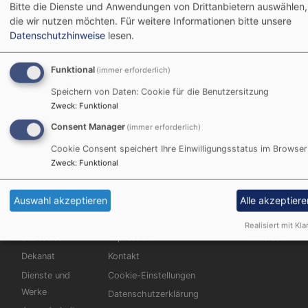
Kirche
Bitte die Dienste und Anwendungen von Drittanbietern auswählen,
die wir nutzen möchten.
Für weitere Informationen bitte unsere
Datenschutzhinweise
lesen.
Beratungsmöglichkeit
Funktional
(immer erforderlich)
außerhalb der
Speichern von Daten: Cookie für die Benutzersitzung
Zweck
:
Funktional
Evangelischen Kirche
Consent Manager
(immer erforderlich)
Cookie Consent speichert Ihre Einwilligungsstatus im Browser
Zweck
:
Funktional
Prävention sexualisierter Gewalt
Auswahl akzeptieren
Alle akzeptiere
Realisiert mit Kla
Hauptnavigation
Fußbereichsmenü
Benutzermen
Startseite
Impressum
Anmelden
Dekanat
Kontakt
Dienste und
Cookie-Einstellungen
Werke
Datenschutzerklärung