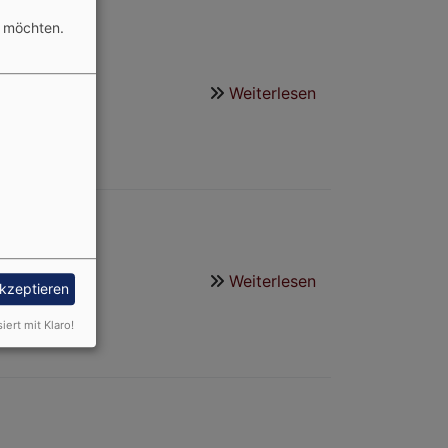
n möchten.
Weiterlesen
über
Rügheim
Weiterlesen
über
akzeptieren
Büro
siert mit Klaro!