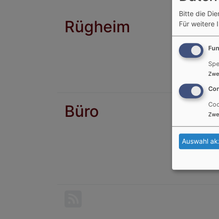
Bitte die Di
Rügheim
Für weitere 
Fun
Spe
Zwe
Con
Coo
Büro
Zwe
Auswahl ak