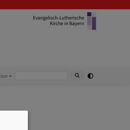
Suche
tion