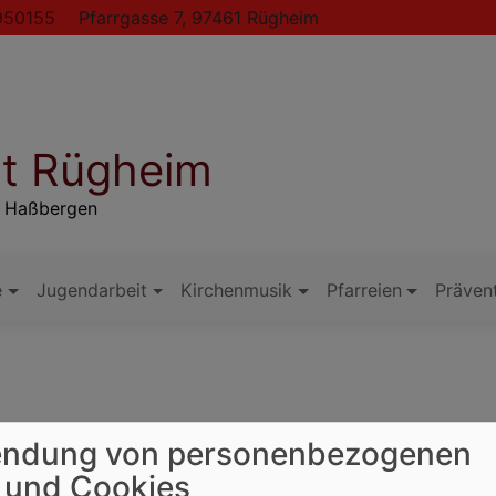
50155
Pfarrgasse 7, 97461 Rügheim
t Rügheim
n Haßbergen
e
Jugendarbeit
Kirchenmusik
Pfarreien
Präven
ndung von personenbezogenen
 und Cookies