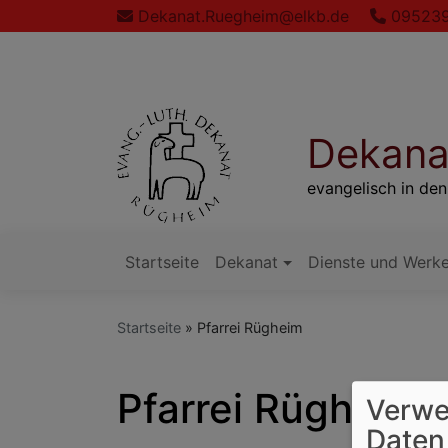
Direkt
Dekanat.Ruegheim@elkb.de
095239
zum
Inhalt
Dekana
evangelisch in de
Startseite
Dekanat
Dienste und Werk
Hauptnavigation
Startseite
Pfarrei Rügheim
Pfarrei Rügheim
Verwe
Daten